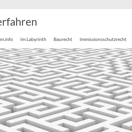
rfahren
n.info
Im Labyrinth
Baurecht
Immissionsschutzrecht