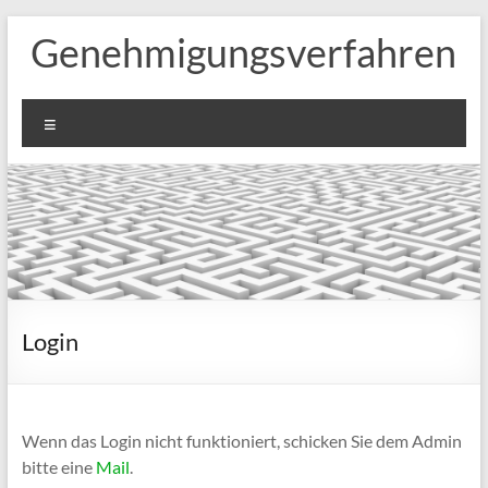
Zum
Genehmigungsverfahren
Inhalt
springen
Menü
Login
Wenn das Log­in nicht funk­tio­niert, schi­cken Sie dem Admin
bit­te eine
Mail
.