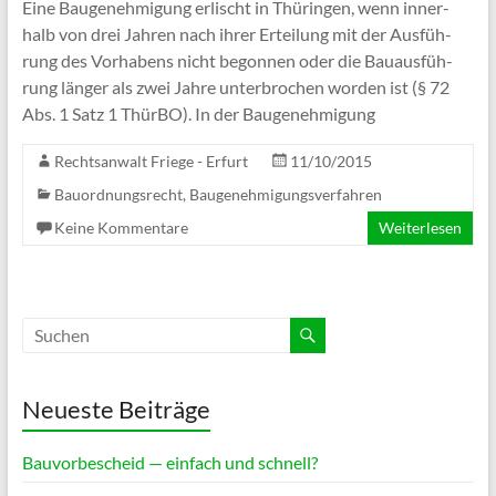
Eine Bau­ge­neh­mi­gung erlischt in Thü­rin­gen, wenn inner­
halb von drei Jah­ren nach ihrer Ertei­lung mit der Aus­füh­
rung des Vor­ha­bens nicht begon­nen oder die Bau­aus­füh­
rung län­ger als zwei Jah­re unter­bro­chen wor­den ist (§ 72
Abs. 1 Satz 1 Thür­BO). In der Baugenehmigung
Rechtsanwalt Friege - Erfurt
11/10/2015
Bauordnungsrecht, Baugenehmigungsverfahren
Keine Kommentare
Weiterlesen
Neueste Beiträge
Bauvorbescheid — einfach und schnell?