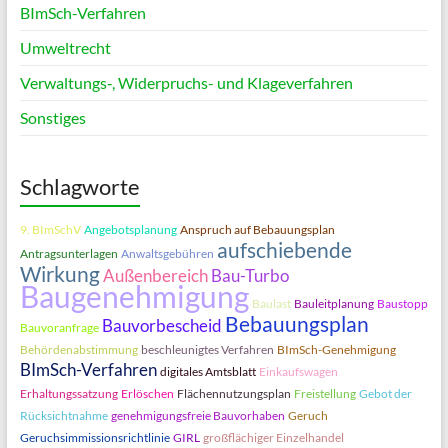
BImSch-Verfahren
Umweltrecht
Verwaltungs‑, Widerpruchs- und Klageverfahren
Sonstiges
Schlagworte
9. BImSchV
Angebotsplanung
Anspruch auf Bebauungsplan
aufschiebende
Antragsunterlagen
Anwaltsgebühren
Wirkung
Außenbereich
Bau-Turbo
Baugenehmigung
Baulast
Bauleitplanung
Baustopp
Bebauungsplan
Bauvorbescheid
Bauvoranfrage
Behördenabstimmung
beschleunigtes Verfahren
BImSch-Genehmigung
BImSch-Verfahren
digitales Amtsblatt
Einkaufswagen
Erhaltungssatzung
Erlöschen
Flächennutzungsplan
Freistellung
Gebot der
Rücksichtnahme
genehmigungsfreie Bauvorhaben
Geruch
Geruchsimmissionsrichtlinie
GIRL
großflächiger Einzelhandel