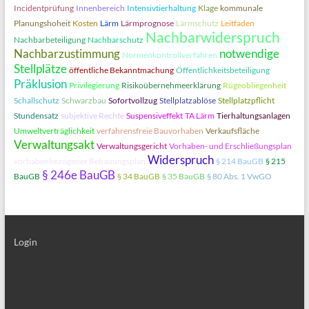
Incidentprüfung
Innenbereich
Intensivtierhaltung
Klage
kommunale
Planungshoheit
Kosten
Lärm
Lärmprognose
Lärmschutz
Leitfaden
Nachbarwiderspruch
Nachbarbeteiligung
Nachbarschutz
Nachbarzustimmung
notwendige
Normenkontrollverfahren
Stellplätze
öffentliche Bekanntmachung
Öffentlichkeitsbeteiligung
Präklusion
Privilegierung
Risikoübernehmeerklärung
Rügeobliegenheit
Schallschutz
Schwarzbau
Sofortvollzug
Stellplatzablöse
Stellplatzpflicht
Stundensatz
subjektive Rechte
Suspensiveffekt
TA Lärm
Tierhaltungsanlagen
Umweltverträglichkeit
verfahrensfreie Bauvorhaben
Verkaufsfläche
Verwaltungsakt
Verwaltungsgericht
Vorhaben- und Erschließungsplan
Widerspruch
vorhabenbezogener Bebauungsplan
§ 214 BauGB
§ 215
§ 246e BauGB
BauGB
§ 34 BauGB
§ 35 BauGB
§ 80 Abs. 1 VwGO
Login