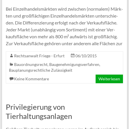
Bei Ein­zel­han­dels­märk­ten wird zwi­schen (nor­ma­lem) Märk­
ten und groß­flä­chi­gen Ein­zel­han­dels­märk­ten unter­schie­
den. Die Dif­fe­ren­zie­rung erfolgt nach der Ver­kaufs­flä­che.
Jeder Markt (unab­hän­gig vom Sor­ti­ment) mit einer Ver­
kaufs­flä­che von mehr als 800 m² auf­wärts ist groß­flä­chig.
Zur Ver­kaufs­flä­che gehö­ren unter ande­rem alle Flä­chen zur
Rechtsanwalt Friege - Erfurt
06/10/2015
Bauordnungsrecht, Baugenehmigungsverfahren
,
Bauplanungsrechtliche Zulässigkeit
Keine Kommentare
Weiterlesen
Privilegierung von
Tierhaltungsanlagen