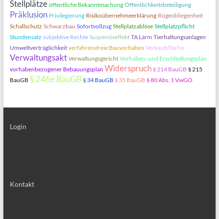
Stellplätze
öffentliche Bekanntmachung
Öffentlichkeitsbeteiligung
Präklusion
Privilegierung
Risikoübernehmeerklärung
Rügeobliegenheit
Schallschutz
Schwarzbau
Sofortvollzug
Stellplatzablöse
Stellplatzpflicht
Stundensatz
subjektive Rechte
Suspensiveffekt
TA Lärm
Tierhaltungsanlagen
Umweltverträglichkeit
verfahrensfreie Bauvorhaben
Verkaufsfläche
Verwaltungsakt
Verwaltungsgericht
Vorhaben- und Erschließungsplan
Widerspruch
vorhabenbezogener Bebauungsplan
§ 214 BauGB
§ 215
§ 246e BauGB
BauGB
§ 34 BauGB
§ 35 BauGB
§ 80 Abs. 1 VwGO
Login
Kontakt