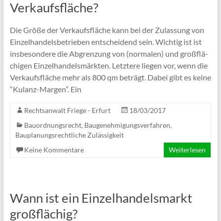
Verkaufsfläche?
Die Grö­ße der Ver­kaufs­flä­che kann bei der Zulas­sung von
Ein­zel­han­dels­be­trie­ben ent­schei­dend sein. Wich­tig ist ist
ins­be­son­de­re die Abgren­zung von (nor­ma­len) und groß­flä­
chi­gen Ein­zel­han­dels­märk­ten. Letz­te­re lie­gen vor, wenn die
Ver­kaufs­flä­che mehr als 800 qm beträgt. Dabei gibt es kei­ne
“Kulanz-Mar­­gen”. Ein
Rechtsanwalt Friege - Erfurt
18/03/2017
Bauordnungsrecht, Baugenehmigungsverfahren
,
Bauplanungsrechtliche Zulässigkeit
Keine Kommentare
Weiterlesen
Wann ist ein Einzelhandelsmarkt
großflächig?