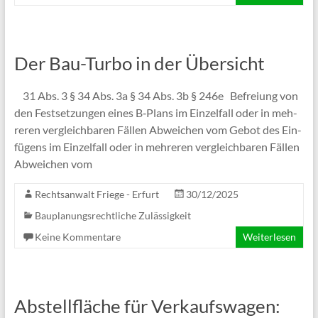
Der Bau-Turbo in der Übersicht
31 Abs. 3 § 34 Abs. 3a § 34 Abs. 3b § 246e Befrei­ung von
den Fest­set­zun­gen eines B‑Plans im Ein­zel­fall oder in meh­
re­ren ver­gleich­ba­ren Fäl­len Abwei­chen vom Gebot des Ein­
fü­gens im Ein­zel­fall oder in meh­re­ren ver­gleich­ba­ren Fäl­len
Abwei­chen vom
Rechtsanwalt Friege - Erfurt
30/12/2025
Bauplanungsrechtliche Zulässigkeit
Keine Kommentare
Weiterlesen
Abstellfläche für Verkaufswagen: