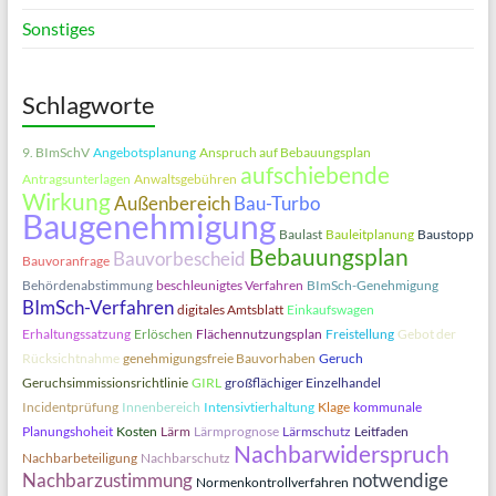
Sonstiges
Schlagworte
9. BImSchV
Angebotsplanung
Anspruch auf Bebauungsplan
aufschiebende
Antragsunterlagen
Anwaltsgebühren
Wirkung
Außenbereich
Bau-Turbo
Baugenehmigung
Baulast
Bauleitplanung
Baustopp
Bebauungsplan
Bauvorbescheid
Bauvoranfrage
Behördenabstimmung
beschleunigtes Verfahren
BImSch-Genehmigung
BImSch-Verfahren
digitales Amtsblatt
Einkaufswagen
Erhaltungssatzung
Erlöschen
Flächennutzungsplan
Freistellung
Gebot der
Rücksichtnahme
genehmigungsfreie Bauvorhaben
Geruch
Geruchsimmissionsrichtlinie
GIRL
großflächiger Einzelhandel
Incidentprüfung
Innenbereich
Intensivtierhaltung
Klage
kommunale
Planungshoheit
Kosten
Lärm
Lärmprognose
Lärmschutz
Leitfaden
Nachbarwiderspruch
Nachbarbeteiligung
Nachbarschutz
Nachbarzustimmung
notwendige
Normenkontrollverfahren