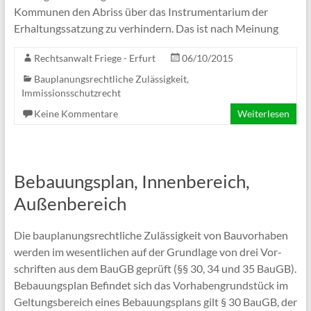
Kom­mu­nen den Abriss über das Instru­men­ta­rium der
Erhal­tungs­sat­zung zu ver­hin­dern. Das ist nach Meinung
Rechtsanwalt Friege - Erfurt
06/10/2015
Bauplanungsrechtliche Zulässigkeit
,
Immissionsschutzrecht
Keine Kommentare
Weiterlesen
Bebauungsplan, Innenbereich,
Außenbereich
Die bau­pla­nungs­recht­li­che Zuläs­sig­keit von Bau­vor­ha­ben
wer­den im wesent­li­chen auf der Grund­lage von drei Vor­
schrif­ten aus dem BauGB geprüft (§§ 30, 34 und 35 BauGB).
Bebau­ungs­plan Befin­det sich das Vor­ha­ben­grund­stück im
Gel­tungs­be­reich eines Bebau­ungs­plans gilt § 30 BauGB, der