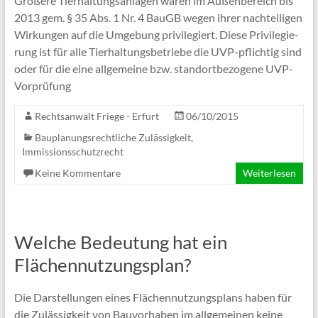
Grö­ßere Tier­hal­tungs­an­la­gen waren im Außen­be­reich bis
2013 gem. § 35 Abs. 1 Nr. 4 BauGB wegen ihrer nach­tei­li­gen
Wir­kun­gen auf die Umge­bung pri­vi­le­giert. Die­se Pri­vi­le­gie­
rung ist für alle Tier­hal­tungs­be­triebe die UVP-pflich­­tig sind
oder für die eine all­ge­meine bzw. stand­ort­be­zo­gene UVP-
Vorprüfung
Rechtsanwalt Friege - Erfurt
06/10/2015
Bauplanungsrechtliche Zulässigkeit
,
Immissionsschutzrecht
Keine Kommentare
Weiterlesen
Welche Bedeutung hat ein
Flächennutzungsplan?
Die Dar­stel­lun­gen eines Flä­chen­nut­zungs­plans haben für
die Zuläs­sig­keit von Bau­vor­ha­ben im all­ge­mei­nen kei­ne