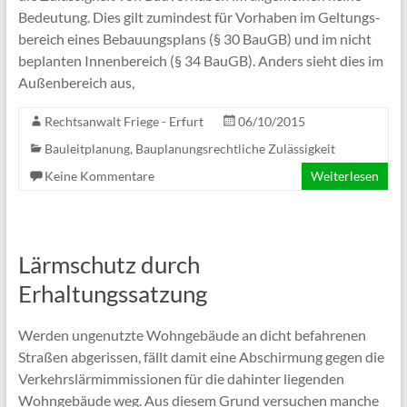
Bedeu­tung. Dies gilt zumin­dest für Vor­ha­ben im Gel­tungs­
be­reich eines Bebau­ungs­plans (§ 30 BauGB) und im nicht
beplan­ten Innen­be­reich (§ 34 BauGB). Anders sieht dies im
Außen­be­reich aus,
Rechtsanwalt Friege - Erfurt
06/10/2015
Bauleitplanung
,
Bauplanungsrechtliche Zulässigkeit
Keine Kommentare
Weiterlesen
Lärmschutz durch
Erhaltungssatzung
Wer­den unge­nutzte Wohn­ge­bäude an dicht befah­re­nen
Stra­ßen abge­ris­sen, fällt damit eine Abschir­mung gegen die
Ver­kehrs­lärm­im­mis­sio­nen für die dahin­ter lie­gen­den
Wohn­ge­bäude weg. Aus die­sem Grund ver­su­chen man­che