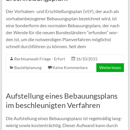
Der Vor­­ha­­ben- und Erschlie­ßungs­plan (
), der auch als
VEP
vor­ha­ben­be­zo­ge­ner Bebau­ungs­plan bezeich­net wird, ist
eine Son­der­form des nor­ma­len Bebau­ungs­plans, der nach
der Wen­de für die neu­en Bun­des­län­dern “erfun­den” wor­
den ist, um die not­wen­di­gen Plan­ver­fah­ren mög­lichst
schnell durch­füh­ren zu kön­nen. Seit dem
Rechtsanwalt Friege - Erfurt
16/10/2015
Bauleitplanung
Keine Kommentare
Weiterlesen
Aufstellung eines Bebauungsplans
im beschleunigten Verfahren
Die Auf­stel­lung eines Bebau­ungs­plans ist regel­mä­ßig lang­
wie­rig sowie kos­ten­träch­tig. Die­ser Auf­wand kann durch