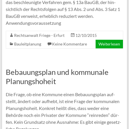
das beschleu­nig­te Ver­fah­ren gem. § 13a BauGB, der hin­
sicht­lich der Rechts­fol­gen auf § 13 Abs. 2 und Abs. 3 Satz 1
BauGB ver­weist, erheb­lich redu­ziert wer­den.
Anwendungsvoraussetzung
Rechtsanwalt Friege - Erfurt
12/10/2015
Bauleitplanung
Keine Kommentare
Weiterlesen
Bebauungsplan und kommunale
Planungshoheit
Die Fra­ge, ob eine Kom­mu­ne einen Bebau­ungs­plan auf­
stellt, ändert oder auf­hebt, ist eine Fra­ge der kom­mu­na­len
Pla­nungs­ho­heit. Kon­kret heißt dies, dass weder eine
Behör­de noch ein Pri­va­ter der Kom­mu­ne “rein­re­den” dür­
fen. Kein Grund­satz ohne Aus­nah­me: Es gibt eini­ge gesetz­
li­che Regelungen,