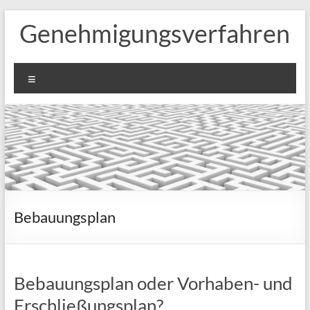
Zum
Genehmigungsverfahren
Inhalt
springen
Menü
Bebauungsplan
Bebauungsplan oder Vorhaben- und
Erschließungsplan?