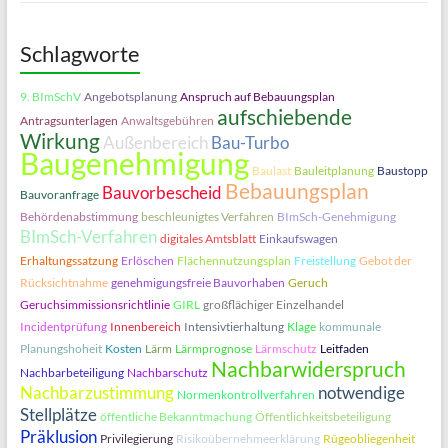
Schlagworte
9. BImSchV
Angebotsplanung
Anspruch auf Bebauungsplan
aufschiebende
Antragsunterlagen
Anwaltsgebühren
Wirkung
Außenbereich
Bau-Turbo
Baugenehmigung
Baulast
Bauleitplanung
Baustopp
Bebauungsplan
Bauvorbescheid
Bauvoranfrage
Behördenabstimmung
beschleunigtes Verfahren
BImSch-Genehmigung
BImSch-Verfahren
digitales Amtsblatt
Einkaufswagen
Erhaltungssatzung
Erlöschen
Flächennutzungsplan
Freistellung
Gebot der
Rücksichtnahme
genehmigungsfreie Bauvorhaben
Geruch
Geruchsimmissionsrichtlinie
GIRL
großflächiger Einzelhandel
Incidentprüfung
Innenbereich
Intensivtierhaltung
Klage
kommunale
Planungshoheit
Kosten
Lärm
Lärmprognose
Lärmschutz
Leitfaden
Nachbarwiderspruch
Nachbarbeteiligung
Nachbarschutz
Nachbarzustimmung
notwendige
Normenkontrollverfahren
Stellplätze
öffentliche Bekanntmachung
Öffentlichkeitsbeteiligung
Präklusion
Privilegierung
Risikoübernehmeerklärung
Rügeobliegenheit