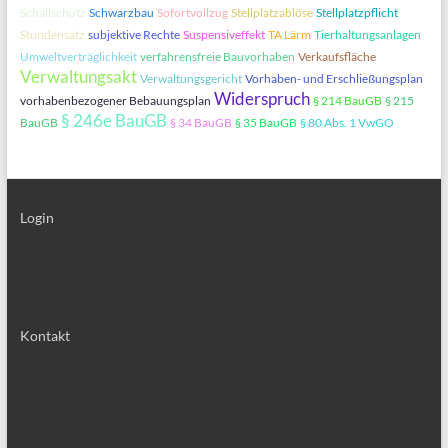
Schallschutz
Schwarzbau
Sofortvollzug
Stellplatzablöse
Stellplatzpflicht
Stundensatz
subjektive Rechte
Suspensiveffekt
TA Lärm
Tierhaltungsanlagen
Umweltverträglichkeit
verfahrensfreie Bauvorhaben
Verkaufsfläche
Verwaltungsakt
Verwaltungsgericht
Vorhaben- und Erschließungsplan
Widerspruch
vorhabenbezogener Bebauungsplan
§ 214 BauGB
§ 215
§ 246e BauGB
BauGB
§ 34 BauGB
§ 35 BauGB
§ 80 Abs. 1 VwGO
Login
Kontakt