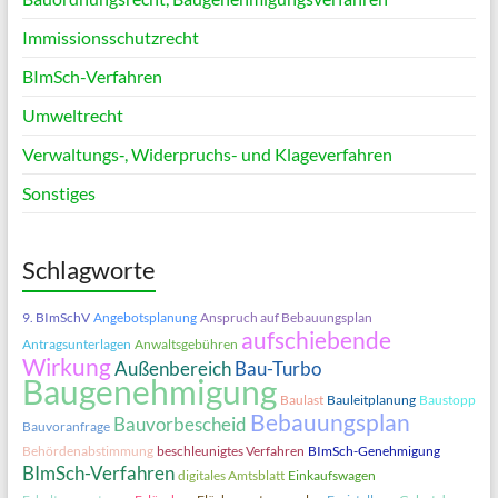
Immissionsschutzrecht
BImSch-Verfahren
Umweltrecht
Verwaltungs‑, Widerpruchs- und Klageverfahren
Sonstiges
Schlagworte
9. BImSchV
Angebotsplanung
Anspruch auf Bebauungsplan
aufschiebende
Antragsunterlagen
Anwaltsgebühren
Wirkung
Außenbereich
Bau-Turbo
Baugenehmigung
Baulast
Bauleitplanung
Baustopp
Bebauungsplan
Bauvorbescheid
Bauvoranfrage
Behördenabstimmung
beschleunigtes Verfahren
BImSch-Genehmigung
BImSch-Verfahren
digitales Amtsblatt
Einkaufswagen