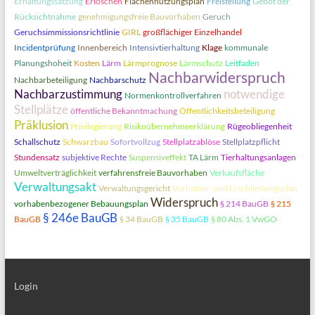
Erhaltungssatzung
Erlöschen
Flächennutzungsplan
Freistellung
Gebot der
Rücksichtnahme
genehmigungsfreie Bauvorhaben
Geruch
Geruchsimmissionsrichtlinie
GIRL
großflächiger Einzelhandel
Incidentprüfung
Innenbereich
Intensivtierhaltung
Klage
kommunale
Planungshoheit
Kosten
Lärm
Lärmprognose
Lärmschutz
Leitfaden
Nachbarwiderspruch
Nachbarbeteiligung
Nachbarschutz
Nachbarzustimmung
notwendige
Normenkontrollverfahren
Stellplätze
öffentliche Bekanntmachung
Öffentlichkeitsbeteiligung
Präklusion
Privilegierung
Risikoübernehmeerklärung
Rügeobliegenheit
Schallschutz
Schwarzbau
Sofortvollzug
Stellplatzablöse
Stellplatzpflicht
Stundensatz
subjektive Rechte
Suspensiveffekt
TA Lärm
Tierhaltungsanlagen
Umweltverträglichkeit
verfahrensfreie Bauvorhaben
Verkaufsfläche
Verwaltungsakt
Verwaltungsgericht
Vorhaben- und Erschließungsplan
Widerspruch
vorhabenbezogener Bebauungsplan
§ 214 BauGB
§ 215
§ 246e BauGB
BauGB
§ 34 BauGB
§ 35 BauGB
§ 80 Abs. 1 VwGO
Login