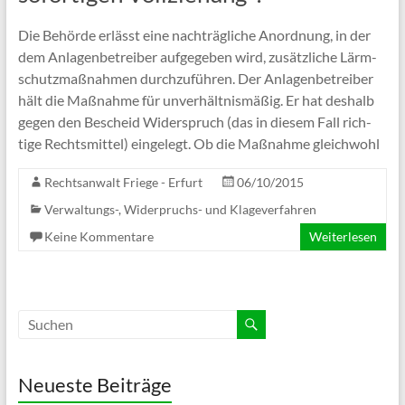
Die Behör­de erlässt eine nach­träg­li­che Anord­nung, in der
dem Anla­gen­be­trei­ber auf­ge­ge­ben wird, zusätz­li­che Lärm­
schutz­maß­nah­men durch­zu­füh­ren. Der Anla­gen­be­trei­ber
hält die Maß­nahme für unver­hält­nis­mä­ßig. Er hat des­halb
gegen den Bescheid Wider­spruch (das in die­sem Fall rich­
tige Rechts­mit­tel) ein­ge­legt. Ob die Maß­nahme gleichwohl
Rechtsanwalt Friege - Erfurt
06/10/2015
Verwaltungs-, Widerpruchs- und Klageverfahren
Keine Kommentare
Weiterlesen
Neueste Beiträge