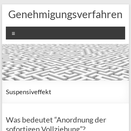
Zum
Genehmigungsverfahren
Inhalt
springen
Menü
Suspensiveffekt
Was bedeutet “Anordnung der
sofortigen Vollziehung”?