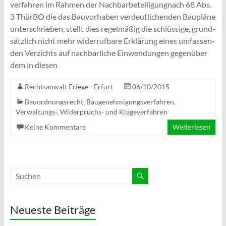
ver­fah­ren im Rah­men der Nach­bar­be­tei­li­gungnach 68 Abs.
3 Thür­BO die das Bau­vor­ha­ben ver­deut­li­chen­den Bau­pläne
unter­schrie­ben, stellt dies regel­mä­ßig die schlüs­sige, grund­
sätz­lich nicht mehr wider­ruf­bare Erklä­rung eines umfas­sen­
den Ver­zichts auf nach­bar­li­che Ein­wen­dun­gen gegen­über
dem in diesen
Rechtsanwalt Friege - Erfurt
06/10/2015
Bauordnungsrecht, Baugenehmigungsverfahren
,
Verwaltungs-, Widerpruchs- und Klageverfahren
Keine Kommentare
Weiterlesen
Neueste Beiträge