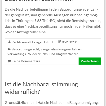
Da die Nach­bar­be­tei­li­gung in den Bau­ord­nun­gen der Län­
der gere­gelt ist, sind gene­relle Aus­sa­gen nur bedingt mög­
lich. In Thü­rin­gen (§ 68 Thür­BO) sieht die Rechts­lage so aus,
dass es eine Nach­bar­be­tei­li­gung nur noch in den Fäl­len gibt,
wo der Antrag­stel­ler eine
Rechtsanwalt Friege - Erfurt
06/10/2015
Bauordnungsrecht, Baugenehmigungsverfahren
,
Verwaltungs-, Widerpruchs- und Klageverfahren
Keine Kommentare
Weiterlesen
Ist die Nachbarzustimmung
widerruflich?
Grund­sätz­lich nein! Hat ein Nach­bar im Bau­ge­neh­mi­gungs­