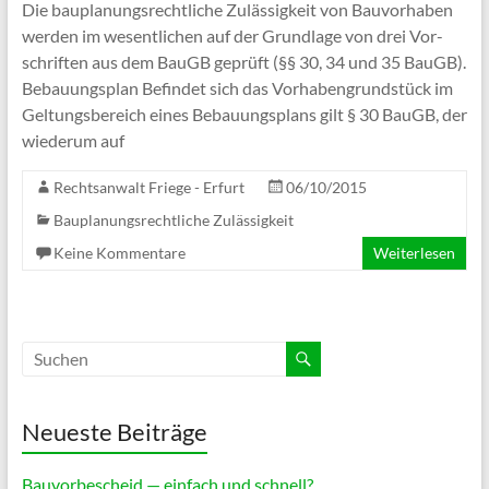
Die bau­pla­nungs­recht­li­che Zuläs­sig­keit von Bau­vor­ha­ben
wer­den im wesent­li­chen auf der Grund­lage von drei Vor­
schrif­ten aus dem BauGB geprüft (§§ 30, 34 und 35 BauGB).
Bebau­ungs­plan Befin­det sich das Vor­ha­ben­grund­stück im
Gel­tungs­be­reich eines Bebau­ungs­plans gilt § 30 BauGB, der
wie­derum auf
Rechtsanwalt Friege - Erfurt
06/10/2015
Bauplanungsrechtliche Zulässigkeit
Keine Kommentare
Weiterlesen
Neueste Beiträge
Bauvorbescheid — einfach und schnell?