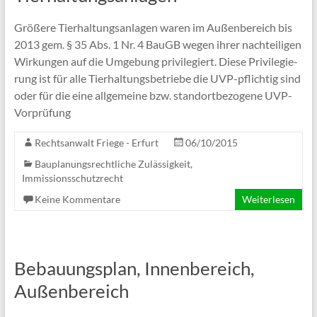
Grö­ßere Tier­hal­tungs­an­la­gen waren im Außen­be­reich bis
2013 gem. § 35 Abs. 1 Nr. 4 BauGB wegen ihrer nach­tei­li­gen
Wir­kun­gen auf die Umge­bung pri­vi­le­giert. Die­se Pri­vi­le­gie­
rung ist für alle Tier­hal­tungs­be­triebe die UVP-pflich­­tig sind
oder für die eine all­ge­meine bzw. stand­ort­be­zo­gene UVP-
Vorprüfung
Rechtsanwalt Friege - Erfurt
06/10/2015
Bauplanungsrechtliche Zulässigkeit
,
Immissionsschutzrecht
Keine Kommentare
Weiterlesen
Bebauungsplan, Innenbereich,
Außenbereich