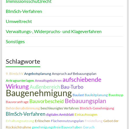
Immissionsschutzrecht
BImSch-Verfahren
Umweltrecht
Verwaltungs‑, Widerpruchs- und Klageverfahren
Sonstiges
Schlagworte
9. BImSchV
Angebotsplanung
Anspruch auf Bebauungsplan
aufschiebende
Antragsunterlagen
Anwaltsgebühren
Wirkung
Außenbereich
Bau-Turbo
Baugenehmigung
Baulast
Bauleitplanung
Baustopp
Bebauungsplan
Bauvorbescheid
Bauvoranfrage
Behördenabstimmung
beschleunigtes Verfahren
BImSch-Genehmigung
BImSch-Verfahren
digitales Amtsblatt
Einkaufswagen
Erhaltungssatzung
Erlöschen
Flächennutzungsplan
Freistellung
Gebot der
Rücksichtnahme
genehmigungsfreie Bauvorhaben
Geruch