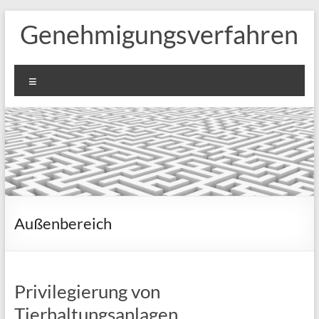
Zum
Genehmigungsverfahren
Inhalt
springen
Menü
Außenbereich
Privilegierung von
Tierhaltungsanlagen