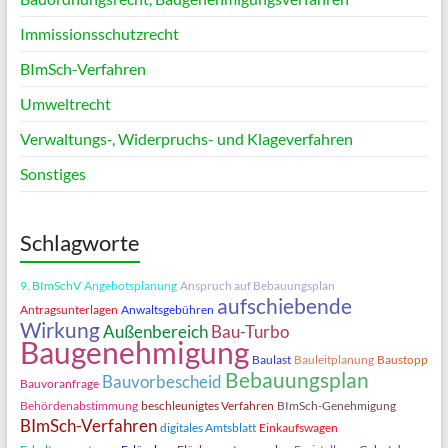
Immissionsschutzrecht
BImSch-Verfahren
Umweltrecht
Verwaltungs‑, Widerpruchs- und Klageverfahren
Sonstiges
Schlagworte
9. BImSchV
Angebotsplanung
Anspruch auf Bebauungsplan
aufschiebende
Antragsunterlagen
Anwaltsgebühren
Wirkung
Außenbereich
Bau-Turbo
Baugenehmigung
Baulast
Bauleitplanung
Baustopp
Bebauungsplan
Bauvorbescheid
Bauvoranfrage
Behördenabstimmung
beschleunigtes Verfahren
BImSch-Genehmigung
BImSch-Verfahren
digitales Amtsblatt
Einkaufswagen