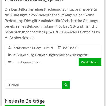
Die Dar­stel­lun­gen eines Flä­chen­nut­zungs­plans haben für
die Zuläs­sig­keit von Bau­vor­ha­ben im all­ge­mei­nen kei­ne
Bedeu­tung. Dies gilt zumin­dest für Vor­ha­ben im Gel­tungs­
be­reich eines Bebau­ungs­plans (§ 30 BauGB) und im nicht
beplan­ten Innen­be­reich (§ 34 BauGB). Anders sieht dies im
Außen­be­reich aus,
Rechtsanwalt Friege - Erfurt
06/10/2015
Bauleitplanung
,
Bauplanungsrechtliche Zulässigkeit
Keine Kommentare
Weiterlesen
Neueste Beiträge