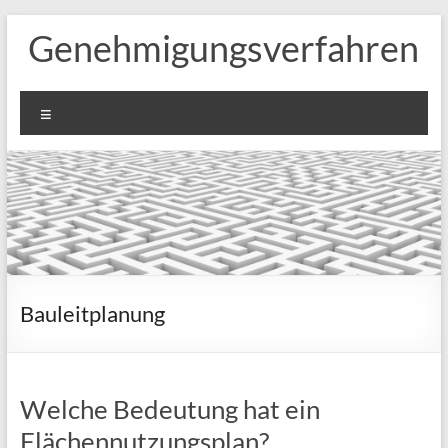
Zum
Genehmigungsverfahren
Inhalt
springen
Menü
Bauleitplanung
Welche Bedeutung hat ein
Flächennutzungsplan?