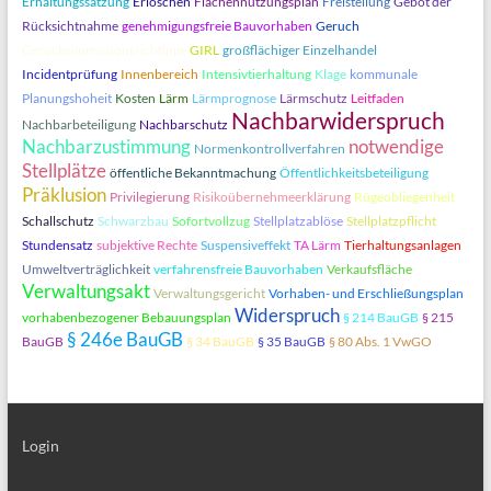
Erhaltungssatzung
Erlöschen
Flächennutzungsplan
Freistellung
Gebot der
Rücksichtnahme
genehmigungsfreie Bauvorhaben
Geruch
Geruchsimmissionsrichtlinie
GIRL
großflächiger Einzelhandel
Incidentprüfung
Innenbereich
Intensivtierhaltung
Klage
kommunale
Planungshoheit
Kosten
Lärm
Lärmprognose
Lärmschutz
Leitfaden
Nachbarwiderspruch
Nachbarbeteiligung
Nachbarschutz
Nachbarzustimmung
notwendige
Normenkontrollverfahren
Stellplätze
öffentliche Bekanntmachung
Öffentlichkeitsbeteiligung
Präklusion
Privilegierung
Risikoübernehmeerklärung
Rügeobliegenheit
Schallschutz
Schwarzbau
Sofortvollzug
Stellplatzablöse
Stellplatzpflicht
Stundensatz
subjektive Rechte
Suspensiveffekt
TA Lärm
Tierhaltungsanlagen
Umweltverträglichkeit
verfahrensfreie Bauvorhaben
Verkaufsfläche
Verwaltungsakt
Verwaltungsgericht
Vorhaben- und Erschließungsplan
Widerspruch
vorhabenbezogener Bebauungsplan
§ 214 BauGB
§ 215
§ 246e BauGB
BauGB
§ 34 BauGB
§ 35 BauGB
§ 80 Abs. 1 VwGO
Login