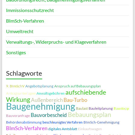
Immissionsschutzrecht
BImSch-Verfahren
Umweltrecht
Verwaltungs‑, Widerpruchs- und Klageverfahren
Sonstiges
Schlagworte
9. BImSchV
Angebotsplanung
Anspruch auf Bebauungsplan
aufschiebende
Antragsunterlagen
Anwaltsgebühren
Wirkung
Außenbereich
Bau-Turbo
Baugenehmigung
Baulast
Bauleitplanung
Baustopp
Bebauungsplan
Bauvorbescheid
Bauvoranfrage
Behördenabstimmung
beschleunigtes Verfahren
BImSch-Genehmigung
BImSch-Verfahren
digitales Amtsblatt
Einkaufswagen