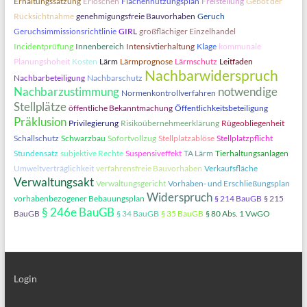
Erhaltungssatzung
Erlöschen
Flächennutzungsplan
Freistellung
Gebot der
Rücksichtnahme
genehmigungsfreie Bauvorhaben
Geruch
Geruchsimmissionsrichtlinie
GIRL
großflächiger Einzelhandel
Incidentprüfung
Innenbereich
Intensivtierhaltung
Klage
kommunale
Planungshoheit
Kosten
Lärm
Lärmprognose
Lärmschutz
Leitfaden
Nachbarwiderspruch
Nachbarbeteiligung
Nachbarschutz
Nachbarzustimmung
notwendige
Normenkontrollverfahren
Stellplätze
öffentliche Bekanntmachung
Öffentlichkeitsbeteiligung
Präklusion
Privilegierung
Risikoübernehmeerklärung
Rügeobliegenheit
Schallschutz
Schwarzbau
Sofortvollzug
Stellplatzablöse
Stellplatzpflicht
Stundensatz
subjektive Rechte
Suspensiveffekt
TA Lärm
Tierhaltungsanlagen
Umweltverträglichkeit
verfahrensfreie Bauvorhaben
Verkaufsfläche
Verwaltungsakt
Verwaltungsgericht
Vorhaben- und Erschließungsplan
Widerspruch
vorhabenbezogener Bebauungsplan
§ 214 BauGB
§ 215
§ 246e BauGB
BauGB
§ 34 BauGB
§ 35 BauGB
§ 80 Abs. 1 VwGO
Login