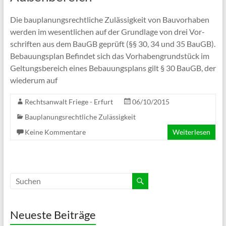
Die bau­pla­nungs­recht­li­che Zuläs­sig­keit von Bau­vor­ha­ben
wer­den im wesent­li­chen auf der Grund­lage von drei Vor­
schrif­ten aus dem BauGB geprüft (§§ 30, 34 und 35 BauGB).
Bebau­ungs­plan Befin­det sich das Vor­ha­ben­grund­stück im
Gel­tungs­be­reich eines Bebau­ungs­plans gilt § 30 BauGB, der
wie­derum auf
Rechtsanwalt Friege - Erfurt
06/10/2015
Bauplanungsrechtliche Zulässigkeit
Keine Kommentare
Weiterlesen
Neueste Beiträge