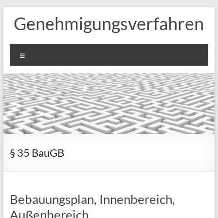
Zum
Genehmigungsverfahren
Inhalt
springen
Menü
§ 35 BauGB
Bebauungsplan, Innenbereich,
Außenbereich