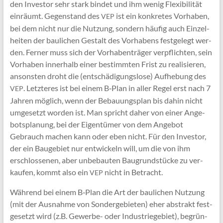
den Inves­tor sehr stark bin­det und ihm wenig Fle­xi­bi­li­tät
ein­räumt. Gegen­stand des
ist ein kon­kre­tes Vor­ha­ben,
VEP
bei dem nicht nur die Nut­zung, son­dern häu­fig auch Ein­zel­
hei­ten der bau­li­chen Gestalt des Vor­ha­bens fest­ge­legt wer­
den. Fer­ner muss sich der Vor­ha­ben­trä­ger ver­pflich­ten, sein
Vor­ha­ben inner­halb einer bestimm­ten Frist zu rea­li­sie­ren,
ansons­ten droht die (ent­schä­di­gungs­lo­se) Auf­he­bung des
. Letz­te­res ist bei einem B‑Plan in aller Regel erst nach 7
VEP
Jah­ren mög­lich, wenn der Bebau­ungs­plan bis dahin nicht
umge­setzt wor­den ist. Man spricht daher von einer Ange­
bots­pla­nung, bei der Eigen­tü­mer von dem Ange­bot
Gebrauch machen kann oder eben nicht. Für den Inves­tor,
der ein Bau­ge­biet nur ent­wi­ckeln will, um die von ihm
erschlos­se­nen, aber unbe­bau­ten Bau­grund­stü­cke zu ver­
kau­fen, kommt also ein
nicht in Betracht.
VEP
Wäh­rend bei einem B‑Plan die Art der bau­li­chen Nut­zung
(mit der Aus­nah­me von Son­der­ge­bie­ten) eher abs­trakt fest­
ge­setzt wird (z.B. Gewer­be- oder Indus­trie­ge­biet), begrün­