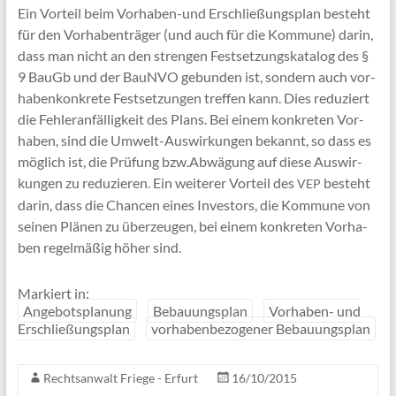
Ein Vor­teil beim Vor­ha­ben-und Erschlie­ßungs­plan besteht
für den Vor­ha­ben­trä­ger (und auch für die Kom­mu­ne) dar­in,
dass man nicht an den stren­gen Fest­set­zungs­ka­ta­log des §
9 BauGb und der BauN­VO gebun­den ist, son­dern auch vor­
ha­ben­kon­kre­te Fest­set­zun­gen tref­fen kann. Dies redu­ziert
die Feh­ler­an­fäl­lig­keit des Plans. Bei einem kon­kre­ten Vor­
ha­ben, sind die Umwelt-Aus­wir­kun­gen bekannt, so dass es
mög­lich ist, die Prü­fung bzw.Abwägung auf die­se Aus­wir­
kun­gen zu redu­zie­ren. Ein wei­te­rer Vor­teil des
besteht
VEP
dar­in, dass die Chan­cen eines Inves­tors, die Kom­mu­ne von
sei­nen Plä­nen zu über­zeu­gen, bei einem kon­kre­ten Vor­ha­
ben regel­mä­ßig höher sind.
Markiert in:
Angebotsplanung
Bebauungsplan
Vorhaben- und
Erschließungsplan
vorhabenbezogener Bebauungsplan
Rechtsanwalt Friege - Erfurt
16/10/2015