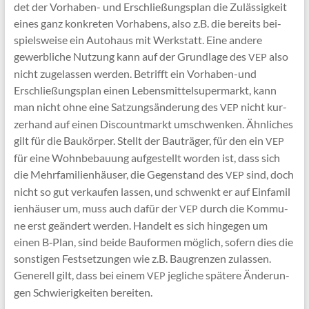
det der Vor­ha­ben- und Erschlie­ßungs­plan die Zuläs­sig­keit
eines ganz kon­kre­ten Vor­ha­bens, also z.B. die bereits bei­
spiels­wei­se ein Auto­haus mit Werk­statt. Eine ande­re
gewerb­li­che Nut­zung kann auf der Grund­la­ge des
also
VEP
nicht zuge­las­sen wer­den. Betrifft ein Vor­ha­ben-und
Erschlie­ßungs­plan einen Lebens­mit­tel­su­per­markt, kann
man nicht ohne eine Sat­zungs­än­de­rung des
nicht kur­
VEP
zer­hand auf einen Dis­count­markt umschwen­ken. Ähn­li­ches
gilt für die Bau­kör­per. Stellt der Bau­trä­ger, für den ein
VEP
für eine Wohn­be­bau­ung auf­ge­stellt wor­den ist, dass sich
die Mehr­fa­mi­li­en­häu­ser, die Gegen­stand des
sind, doch
VEP
nicht so gut ver­kau­fen las­sen, und schwenkt er auf Ein­fa­mi­l
i­en­häu­ser um, muss auch dafür der
durch die Kom­mu­
VEP
ne erst geän­dert wer­den. Han­delt es sich hin­ge­gen um
einen B‑Plan, sind bei­de Bau­for­men mög­lich, sofern dies die
sons­ti­gen Fest­set­zun­gen wie z.B. Bau­gren­zen zulas­sen.
Gene­rell gilt, dass bei einem
jeg­li­che spä­te­re Ände­run­
VEP
gen Schwie­rig­kei­ten bereiten.