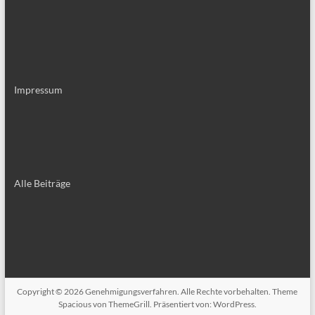
Impressum
Alle Bei­trä­ge
Copyright © 2026
Genehmigungsverfahren
. Alle Rechte vorbehalten. Theme
Spacious
von ThemeGrill. Präsentiert von:
WordPress
.