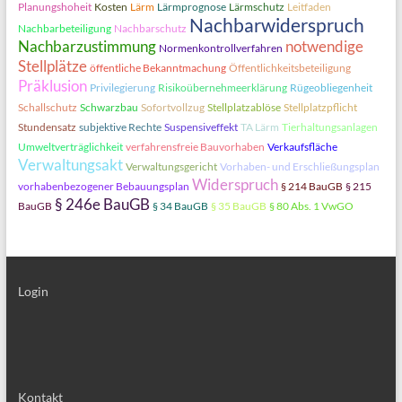
Planungshoheit
Kosten
Lärm
Lärmprognose
Lärmschutz
Leitfaden
Nachbarwiderspruch
Nachbarbeteiligung
Nachbarschutz
Nachbarzustimmung
notwendige
Normenkontrollverfahren
Stellplätze
öffentliche Bekanntmachung
Öffentlichkeitsbeteiligung
Präklusion
Privilegierung
Risikoübernehmeerklärung
Rügeobliegenheit
Schallschutz
Schwarzbau
Sofortvollzug
Stellplatzablöse
Stellplatzpflicht
Stundensatz
subjektive Rechte
Suspensiveffekt
TA Lärm
Tierhaltungsanlagen
Umweltverträglichkeit
verfahrensfreie Bauvorhaben
Verkaufsfläche
Verwaltungsakt
Verwaltungsgericht
Vorhaben- und Erschließungsplan
Widerspruch
vorhabenbezogener Bebauungsplan
§ 214 BauGB
§ 215
§ 246e BauGB
BauGB
§ 34 BauGB
§ 35 BauGB
§ 80 Abs. 1 VwGO
Login
Kontakt