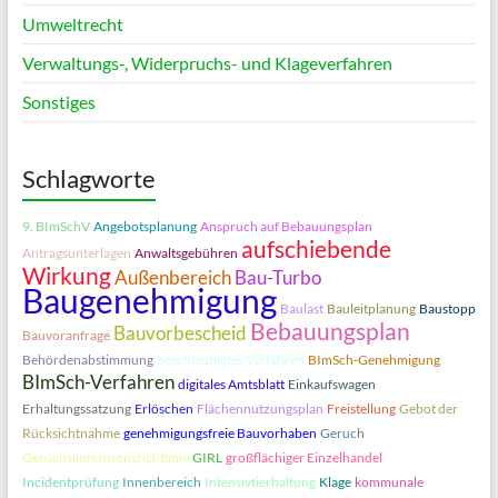
Umweltrecht
Verwaltungs‑, Widerpruchs- und Klageverfahren
Sonstiges
Schlagworte
9. BImSchV
Angebotsplanung
Anspruch auf Bebauungsplan
aufschiebende
Antragsunterlagen
Anwaltsgebühren
Wirkung
Außenbereich
Bau-Turbo
Baugenehmigung
Baulast
Bauleitplanung
Baustopp
Bebauungsplan
Bauvorbescheid
Bauvoranfrage
Behördenabstimmung
beschleunigtes Verfahren
BImSch-Genehmigung
BImSch-Verfahren
digitales Amtsblatt
Einkaufswagen
Erhaltungssatzung
Erlöschen
Flächennutzungsplan
Freistellung
Gebot der
Rücksichtnahme
genehmigungsfreie Bauvorhaben
Geruch
Geruchsimmissionsrichtlinie
GIRL
großflächiger Einzelhandel
Incidentprüfung
Innenbereich
Intensivtierhaltung
Klage
kommunale