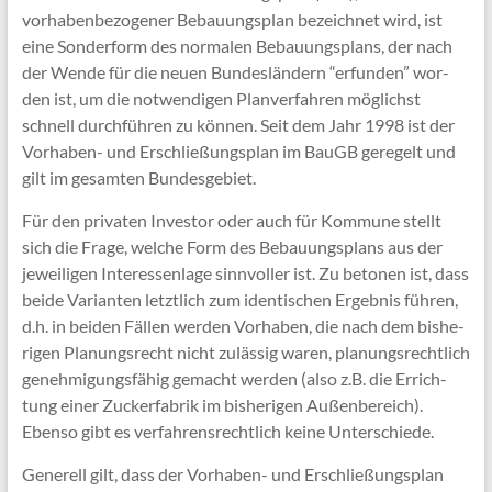
vor­ha­ben­be­zo­ge­ner Bebau­ungs­plan bezeich­net wird, ist
eine Son­der­form des nor­ma­len Bebau­ungs­plans, der nach
der Wen­de für die neu­en Bun­des­län­dern “erfun­den” wor­
den ist, um die not­wen­di­gen Plan­ver­fah­ren mög­lichst
schnell durch­füh­ren zu kön­nen. Seit dem Jahr 1998 ist der
Vor­ha­ben- und Erschlie­ßungs­plan im BauGB gere­gelt und
gilt im gesam­ten Bundesgebiet.
Für den pri­va­ten Inves­tor oder auch für Kom­mu­ne stellt
sich die Fra­ge, wel­che Form des Bebau­ungs­plans aus der
jewei­li­gen Inter­es­sen­la­ge sinn­vol­ler ist. Zu beto­nen ist, dass
bei­de Vari­an­ten letzt­lich zum iden­ti­schen Ergeb­nis füh­ren,
d.h. in bei­den Fäl­len wer­den Vor­ha­ben, die nach dem bis­he­
ri­gen Pla­nungs­recht nicht zuläs­sig waren, pla­nungs­recht­lich
geneh­mi­gungs­fä­hig gemacht wer­den (also z.B. die Errich­
tung einer Zucker­fa­brik im bis­he­ri­gen Außen­be­reich).
Eben­so gibt es ver­fah­rens­recht­lich kei­ne Unterschiede.
Gene­rell gilt, dass der Vor­ha­ben- und Erschlie­ßungs­plan