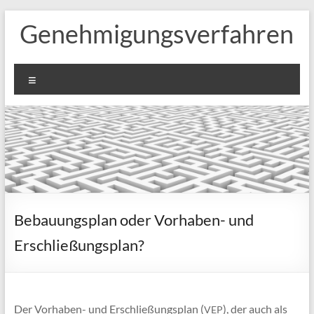
Zum
Genehmigungsverfahren
Inhalt
springen
Menü
Bebauungsplan oder Vorhaben- und
Erschließungsplan?
Der Vor­ha­ben- und Erschlie­ßungs­plan (
), der auch als
VEP