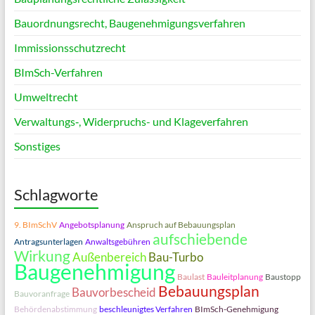
Bauordnungsrecht, Baugenehmigungsverfahren
Immissionsschutzrecht
BImSch-Verfahren
Umweltrecht
Verwaltungs‑, Widerpruchs- und Klageverfahren
Sonstiges
Schlagworte
9. BImSchV
Angebotsplanung
Anspruch auf Bebauungsplan
aufschiebende
Antragsunterlagen
Anwaltsgebühren
Wirkung
Außenbereich
Bau-Turbo
Baugenehmigung
Baulast
Bauleitplanung
Baustopp
Bebauungsplan
Bauvorbescheid
Bauvoranfrage
Behördenabstimmung
beschleunigtes Verfahren
BImSch-Genehmigung