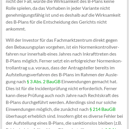
nicht der Fall, wür­de die Wirk­sam­keit des B‑Plans kei­ne
Rol­le spie­len, da das Vor­ha­ben in jeder Vari­an­te nicht
geneh­mi­gungs­fä­hig ist und es des­halb auf die Wirk­sam­keit
des B‑Plans für die Ent­schei­dung des Gerichts nicht
ankommt.
Will der Inves­tor für das Fach­markt­zen­trum direkt gegen
den Bebau­ungs­plan vor­ge­hen, ist ein Nor­men­kon­troll­ver­
fah­ren nur inner­halb eines Jah­res nach Inkraft­tre­ten des
B‑Plans mög­lich. Fer­ner setzt ein erfolg­rei­cher Nor­men­kon­
troll­an­trag u.a. vor­aus, dass der Antrag­stel­ler bereits im
Auf­stel­lungs­ver­fah­ren des B‑Plans im Rah­men der Aus­le­
gung nach
§ 3 Abs. 2 BauGB
Ein­wen­dun­gen gemacht hat.
Dies ist für die Inci­dent­prü­fung nicht erfor­der­lich. Fer­ner
kann die­se Prü­fung auch noch Jah­re nach Rechts­kraft des
B‑Plans durch­ge­führt wer­den. Aller­dings sind nur sol­che
Ein­wen­dun­gen mög­lich, die zunächst nach
§ 214 BauGB
über­haupt erheb­lich sind. Inso­fern gibt es diver­se Feh­ler bei
der Auf­stel­lung eines B‑Plans, die sank­ti­ons­los blei­ben (z.B.