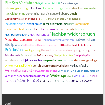
BImSch-Verfahren
digitales Amtsblatt
Einkaufswagen
Erhaltungssatzung
Erlöschen
Flächennutzungsplan
Freistellung
Gebot der
Rücksichtnahme
genehmigungsfreie Bauvorhaben
Geruch
Geruchsimmissionsrichtlinie
GIRL
großflächiger Einzelhandel
Incidentprüfung
Innenbereich
Intensivtierhaltung
Klage
kommunale
Planungshoheit
Kosten
Lärm
Lärmprognose
Lärmschutz
Leitfaden
Nachbarwiderspruch
Nachbarbeteiligung
Nachbarschutz
Nachbarzustimmung
notwendige
Normenkontrollverfahren
Stellplätze
öffentliche Bekanntmachung
Öffentlichkeitsbeteiligung
Präklusion
Privilegierung
Risikoübernehmeerklärung
Rügeobliegenheit
Schallschutz
Schwarzbau
Sofortvollzug
Stellplatzablöse
Stellplatzpflicht
Stundensatz
subjektive Rechte
Suspensiveffekt
TA Lärm
Tierhaltungsanlagen
Umweltverträglichkeit
verfahrensfreie Bauvorhaben
Verkaufsfläche
Verwaltungsakt
Verwaltungsgericht
Vorhaben- und Erschließungsplan
Widerspruch
vorhabenbezogener Bebauungsplan
§ 214 BauGB
§ 215
§ 246e BauGB
BauGB
§ 34 BauGB
§ 35 BauGB
§ 80 Abs. 1 VwGO
Login