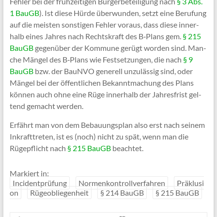
Feh­ler bei der früh­zei­ti­gen Bür­ger­be­tei­li­gung nach
§ 3 Abs.
1 BauGB
). Ist die­se Hür­de über­wun­den, setzt eine Beru­fung
auf die meis­ten sons­ti­gen Feh­ler vor­aus, dass die­se inner­
halb eines Jah­res nach Rechts­kraft des B‑Plans gem.
§ 215
BauGB
gegen­über der Kom­mu­ne gerügt wor­den sind. Man­
che Män­gel des B‑Plans wie Fest­set­zun­gen, die nach
§ 9
BauGB
bzw. der BauN­VO gene­rell unzu­läs­sig sind, oder
Män­gel bei der öffent­li­chen Bekannt­ma­chung des Plans
kön­nen auch ohne eine Rüge inner­halb der Jah­res­frist gel­
tend gemacht werden.
Erfährt man von dem Bebau­ungs­plan also erst nach sei­nem
Inkraft­tre­ten, ist es (noch) nicht zu spät, wenn man die
Rüge­pflicht nach
§ 215 BauGB
beachtet.
Markiert in:
Incidentprüfung
Normenkontrollverfahren
Präklusi
on
Rügeobliegenheit
§ 214 BauGB
§ 215 BauGB