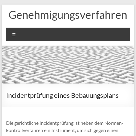
Zum
Genehmigungsverfahren
Inhalt
springen
Menü
Incidentprüfung eines Bebauungsplans
Die gericht­li­che Inci­dent­prü­fung ist neben dem Nor­men­
kon­troll­ver­fah­ren ein Instru­ment, um sich gegen einen