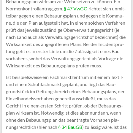
Bebau­ungs­plan wirk­sam zur Wehr set­zen zu kön­nen. Ein
Nor­men­kon­troll­an­trag gem.
§ 47 VwGO
rich­tet sich unmit­
tel­bar gegen einen Bebau­ungs­plan und gegen die Kom­mu­
ne, die den Plan auf­ge­stellt hat. In einem sol­chen Ver­fah­ren
prüft das jeweils zustän­di­ge Ober­ver­wal­tungs­ge­richt (je
nach Land auch als Ver­wal­tungs­ge­richts­hof bezeich­net) die
Wirk­sam­keit des ange­grif­fe­nen Plans. Bei der Inci­dent­prü­
fung geht es in ers­ter Linie um die Zuläs­sig­keit eines Bau­
vor­ha­bens, wobei das Ver­wal­tungs­ge­richt als Vor­fra­ge die
Wirk­sam­keit des Bebau­ungs­plans prü­fen muss.
Ist bei­spiels­wei­se ein Fach­markt­zen­trum mit einem Tex­til-
und einem Schuh­fach­markt geplant, und liegt das Bau­
grund­stück im Gel­tungs­be­reich eines Bebau­ungs­plans, der
Ein­zel­han­dels­vor­ha­ben gene­rell aus­schließt, muss das
Gericht in einem ers­ten Schritt prü­fen, ob der Bebau­ungs­
plan wirk­sam ist. Not­wen­dig ist dies aber nur dann, wenn
ohne den Bebau­ungs­plan das bean­trag­te Vor­ha­ben pla­
nungs­recht­lich (hier nach
§ 34 BauGB
) zuläs­sig wäre. Ist das