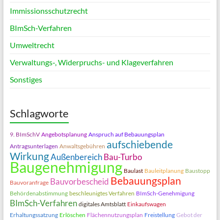
Immissionsschutzrecht
BImSch-Verfahren
Umweltrecht
Verwaltungs‑, Widerpruchs- und Klageverfahren
Sonstiges
Schlagworte
9. BImSchV
Angebotsplanung
Anspruch auf Bebauungsplan
aufschiebende
Antragsunterlagen
Anwaltsgebühren
Wirkung
Außenbereich
Bau-Turbo
Baugenehmigung
Baulast
Bauleitplanung
Baustopp
Bebauungsplan
Bauvorbescheid
Bauvoranfrage
Behördenabstimmung
beschleunigtes Verfahren
BImSch-Genehmigung
BImSch-Verfahren
digitales Amtsblatt
Einkaufswagen
Erhaltungssatzung
Erlöschen
Flächennutzungsplan
Freistellung
Gebot der