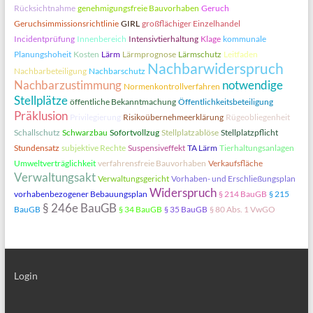
Rücksichtnahme
genehmigungsfreie Bauvorhaben
Geruch
Geruchsimmissionsrichtlinie
GIRL
großflächiger Einzelhandel
Incidentprüfung
Innenbereich
Intensivtierhaltung
Klage
kommunale
Planungshoheit
Kosten
Lärm
Lärmprognose
Lärmschutz
Leitfaden
Nachbarwiderspruch
Nachbarbeteiligung
Nachbarschutz
Nachbarzustimmung
notwendige
Normenkontrollverfahren
Stellplätze
öffentliche Bekanntmachung
Öffentlichkeitsbeteiligung
Präklusion
Privilegierung
Risikoübernehmeerklärung
Rügeobliegenheit
Schallschutz
Schwarzbau
Sofortvollzug
Stellplatzablöse
Stellplatzpflicht
Stundensatz
subjektive Rechte
Suspensiveffekt
TA Lärm
Tierhaltungsanlagen
Umweltverträglichkeit
verfahrensfreie Bauvorhaben
Verkaufsfläche
Verwaltungsakt
Verwaltungsgericht
Vorhaben- und Erschließungsplan
Widerspruch
vorhabenbezogener Bebauungsplan
§ 214 BauGB
§ 215
§ 246e BauGB
BauGB
§ 34 BauGB
§ 35 BauGB
§ 80 Abs. 1 VwGO
Login