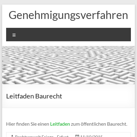
Zum
Genehmigungsverfahren
Inhalt
springen
Menü
Leitfaden Baurecht
Hier fin­den Sie einen
Leit­fa­den
zum öffent­li­chen Baurecht.
Rechtsanwalt Friege - Erfurt
11/10/2015